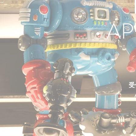
• A
受