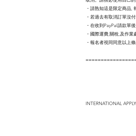
・請熟知這是限定商品, 
・若過去有取消訂單沒付
・在收到PayPal請款單後
・國際運費,關稅,及作業
・報名者視同同意以上條
================
INTERNATIONAL APP