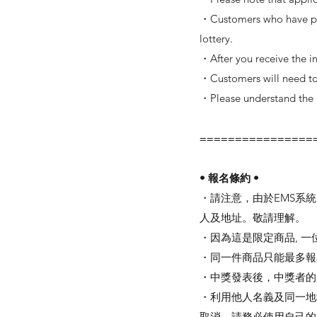
・Customers who have prev
lottery.
・After you receive the i
・Customers will need to 
・Please understand the【
================
• 報名條約 •
・請注意，由於EMS系
人及地址。敬請理解。
・因為這是限定商品, 一
・同一件商品只能最多報
・中獎發表後，中獎者的
・利用他人名義及同一地
取消。請務必使用自己的