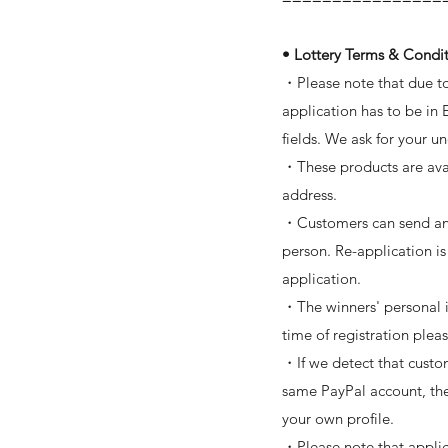
• Lottery Terms & Condit
・Please note that due 
application has to be in
fields. We ask for your u
・These products are avail
address.
・Customers can send an 
person. Re-application is
application.
・The winners' personal i
time of registration plea
・If we detect that custo
same PayPal account, the 
your own profile.
・Please note that applica