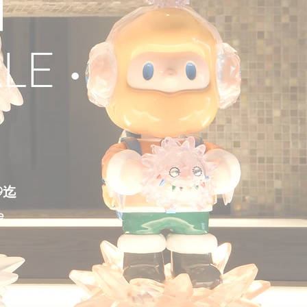
】
LE •
9迄
e