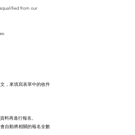
squalified from our
es.
英文，來填寫表單中的收件
人資料再進行報名。
，會自動將相關的報名全數