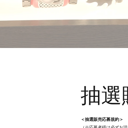
抽選
＜抽選販売応募規約＞
（※応募者様は必ずお読