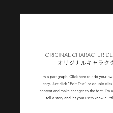
ORIGINAL CHARACTER D
オリジナルキャラク
I'm a paragraph. Click here to add your own 
easy. Just click “Edit Text” or double cli
content and make changes to the font. I’m a
tell a story and let your users know a li