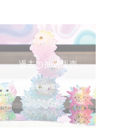
過去の抽選販売
• Past Lottery Sale •
過去的抽選販售