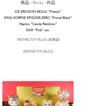
商品 • Works • 作品
ICE EROSION MOLLY "Prisma"
KING KORPSE EPISODE:ZERO "Primal Black"
Hapico "Candy Rainbow"
KIWI "Pink" ver.
INSTINCTOY BLOG (日本語)
INSTINCTOY BLOG